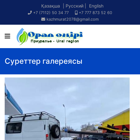
Қазақша
| Русский |
English
+7 (7112) 50 34 77
+7 777 873 52 60
kazhmurat2078@gmail.com
Суреттер галереясы