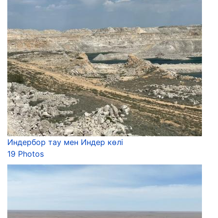
Индербор тау мен Индер көлі
19 Photos