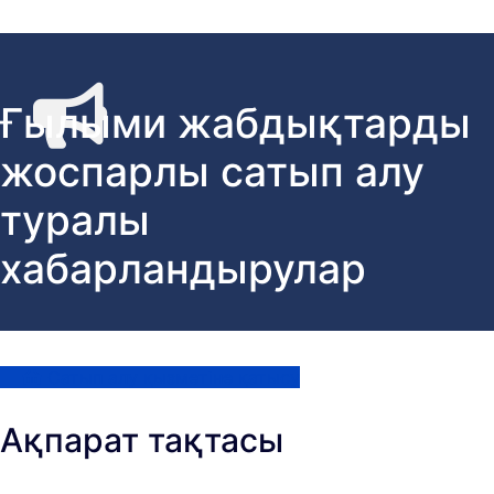
Ғылыми жабдықтарды
жоспарлы сатып алу
туралы
хабарландырулар
Сатып алу қызметіне қатысу
Ақпарат тақтасы