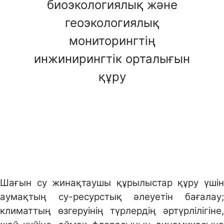
биоэкологиялық және
геоэкологиялық
мониторингтің
инжинирингтік орталығын
құру
Шағын су жинақтаушы құрылыстар құру үшін
аумақтың су-ресурстық әлеуетін бағалау;
климаттың өзгеруінің түрлердің әртүрлілігіне,