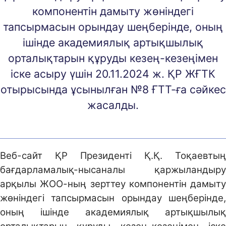
компонентін дамыту жөніндегі
тапсырмасын орындау шеңберінде, оның
ішінде академиялық артықшылық
орталықтарын құруды кезең-кезеңімен
іске асыру үшін 20.11.2024 ж. ҚР ЖҒТК
отырысында ұсынылған №8 ҒТТ-ға сәйкес
жасалды.
Веб-сайт ҚР Президенті Қ.Қ. Тоқаевтың
бағдарламалық-нысаналы қаржыландыру
арқылы ЖОО-ның зерттеу компонентін дамыту
жөніндегі тапсырмасын орындау шеңберінде,
оның ішінде академиялық артықшылық