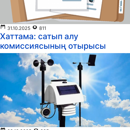
31.10.2025
811
Хаттама: сатып алу
комиссиясының отырысы