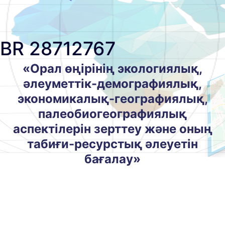
BR 28712767
«Орал өңірінің экологиялық,
әлеуметтік-демографиялық,
экономикалық-географиялық,
палеобиогеографиялық
аспектілерін зерттеу және оның
табиғи-ресурстық әлеуетін
бағалау»