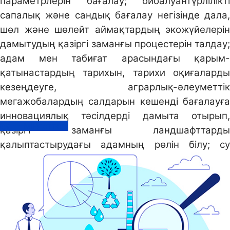
параметрлерін бағалау; биоалуантүрлілікті
сапалық және сандық бағалау негізінде дала,
шөл және шөлейт аймақтардың экожүйелерін
дамытудың қазіргі заманғы процестерін талдау;
адам мен табиғат арасындағы қарым-
қатынастардың тарихын, тарихи оқиғаларды
кезеңдеуге, аграрлық-әлеуметтік
мегажобалардың салдарын кешенді бағалауға
инновациялық тәсілдерді дамыта отырып,
---Міндеттері
қазіргі заманғы ландшафттарды
қалыптастырудағы адамның рөлін білу; су
ресурстарының динамикалық модельдерін құру
және климаттық факторлардың әсерінен
олардың өзгеруін бағалау үшін геоақпараттық
жүйелерді пайдалану; экологиялық жай-күйді
мониторингілеу және экологиялық тәуекел