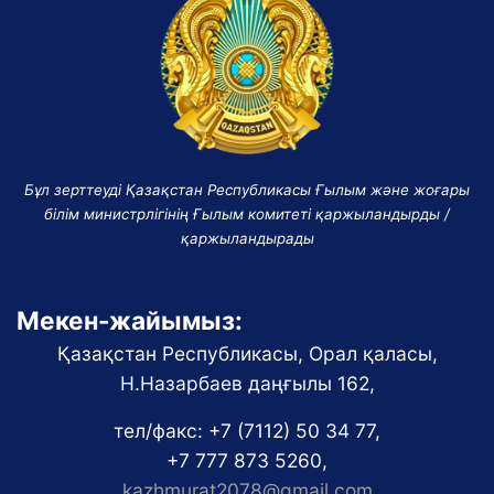
Бұл зерттеуді Қазақстан Республикасы Ғылым және жоғары
білім министрлігінің Ғылым комитеті қаржыландырды /
қаржыландырады
Мекен-жайымыз:
Қазақстан Республикасы, Орал қаласы,
Н.Назарбаев даңғылы 162,
тел/факс: +7 (7112) 50 34 77,
+7 777 873 5260,
kazhmurat2078@gmail.com