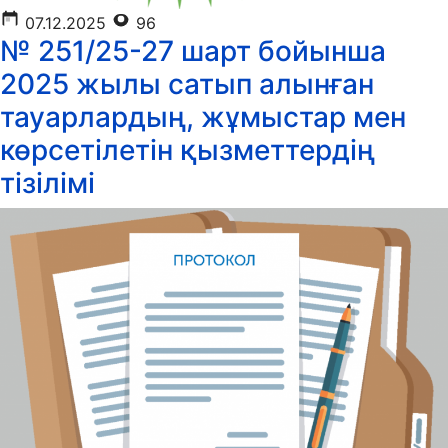
07.12.2025
96
№ 251/25-27 шарт бойынша
2025 жылы сатып алынған
тауарлардың, жұмыстар мен
көрсетілетін қызметтердің
тізілімі