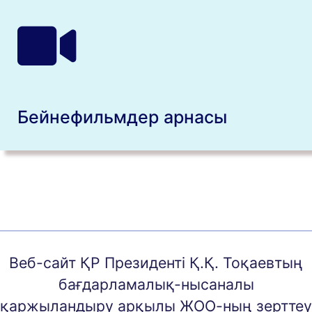
Бейнефильмдер арнасы
Веб-сайт ҚР Президенті Қ.Қ. Тоқаевтың
бағдарламалық-нысаналы
қаржыландыру арқылы ЖОО-ның зерттеу