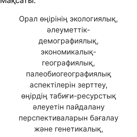
Мақсаты:
Орал өңірінің экологиялық,
әлеуметтік-
демографиялық,
экономикалық-
географиялық,
палеобиогеографиялық
аспектілерін зерттеу,
өңірдің табиғи-ресурстық
әлеуетін пайдалану
перспективаларын бағалау
және генетикалық,