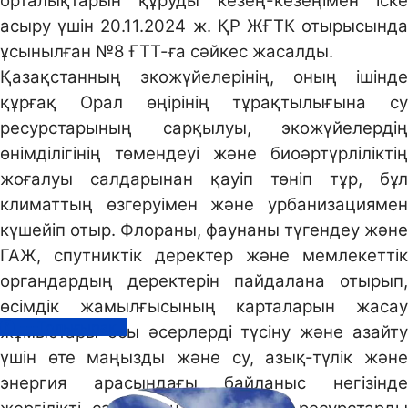
орталықтарын құруды кезең-кезеңімен іске
асыру үшін 20.11.2024 ж. ҚР ЖҒТК отырысында
ұсынылған №8 ҒТТ-ға сәйкес жасалды.
Қазақстанның экожүйелерінің, оның ішінде
құрғақ Орал өңірінің тұрақтылығына су
ресурстарының сарқылуы, экожүйелердің
өнімділігінің төмендеуі және биоәртүрліліктің
жоғалуы салдарынан қауіп төніп тұр, бұл
климаттың өзгеруімен және урбанизациямен
күшейіп отыр. Флораны, фаунаны түгендеу және
ГАЖ, спутниктік деректер және мемлекеттік
органдардың деректерін пайдалана отырып,
өсімдік жамылғысының карталарын жасау
---Толығырақ...
жұмыстары осы әсерлерді түсіну және азайту
үшін өте маңызды және су, азық-түлік және
энергия арасындағы байланыс негізінде