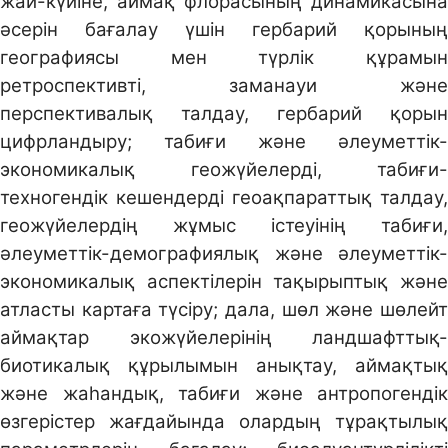
жай-күйіне, аймақ флорасының динамикасына
әсерін бағалау үшін гербарий қорының
географиясы мен түрлік құрамын
ретроспективті, заманауи және
перспективалық талдау, гербарий қорын
цифрландыру; табиғи және әлеуметтік-
экономикалық геожүйелерді, табиғи-
техногендік кешендерді геоақпараттық талдау,
геожүйелердің жұмыс істеуінің табиғи,
әлеуметтік-демографиялық және әлеуметтік-
экономикалық аспектілерін тақырыптық және
атласты картаға түсіру; дала, шөл және шөлейт
аймақтар экожүйелерінің ландшафттық-
биотикалық құрылымын анықтау, аймақтық
және жаһандық, табиғи және антропогендік
өзгерістер жағдайында олардың тұрақтылық