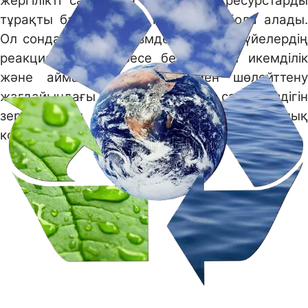
жергілікті саясаттың негізі және ресурстарды
тұрақты басқару үшін нұсқаулық бола алады.
Ол сондай-ақ организмдер мен экожүйелердің
реакцияларын, әсіресе бейімделгіш икемділік
және аймақтағы жылыну мен шөлейттену
жағдайындағы қоршаған ортаның сәйкессіздігін
зерттеу үшін экологиялық және эволюциялық
контекстті қамтамасыз етеді.