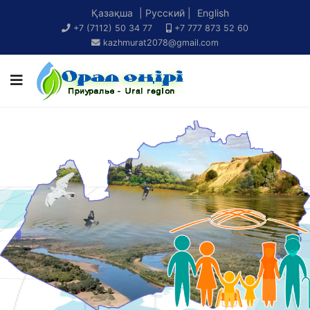
Қазақша
| Русский |
English
+7 (7112) 50 34 77
+7 777 873 52 60
kazhmurat2078@gmail.com