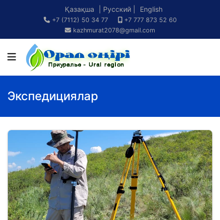
Қазақша
| Русский |
English
+7 (7112) 50 34 77
+7 777 873 52 60
kazhmurat2078@gmail.com
Экспедициялар