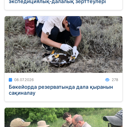
экспедициялық-далалық зерттеулері
08.07.2026
278
Бөкейорда резерватында дала қыранын
сақиналау