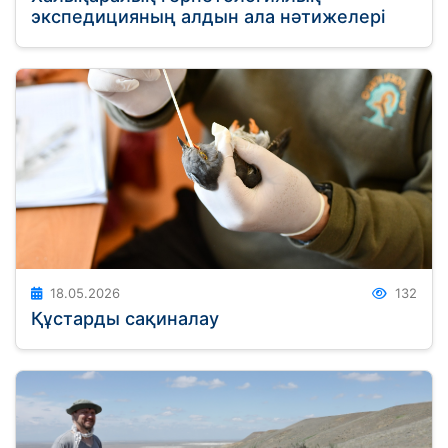
экспедицияның алдын ала нәтижелері
18.05.2026
132
Құстарды сақиналау