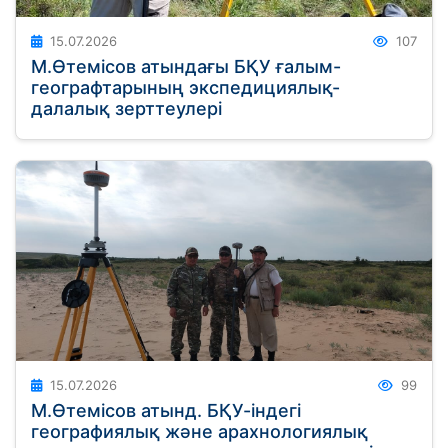
15.07.2026
107
М.Өтемісов атындағы БҚУ ғалым-
географтарының экспедициялық-
далалық зерттеулері
15.07.2026
99
М.Өтемісов атынд. БҚУ-індегі
географиялық және арахнологиялық